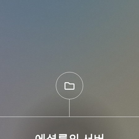
에셜룬의 서버